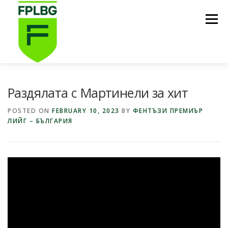
Skip
to
Menu
content
НАЧАЛО
ИГРИ НА FPL BG
КОИ СМЕ НИЕ?
Раздялата с Мартинели за хит
POSTED ON
FEBRUARY 10, 2023
BY
ФЕНТЪЗИ ПРЕМИЪР
ЛИЙГ – БЪЛГАРИЯ
ФУТБОЛНА СТИПЕНДИЯ FPL BG
ПОДКАСТ