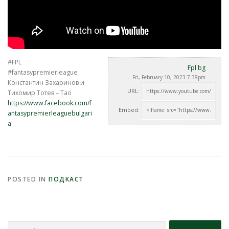
#FPL
Fpl bg
#fantasypremierleague
Fri, February 10, 2023 7:38pm
Константин Захаринов и
URL:
Тихомир Тотев – Тао
https://www.facebook.com/f
Embed:
antasypremierleaguebulgari
a
POSTED IN
ПОДКАСТ
Search