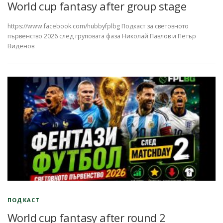
World cup fantasy after group stage
https://www.facebook.com/hubbyfplbg Подкаст за световното
първенство 2026 след груповата фаза Николай Павлов и Петър
Виденов
ПОДКАСТ
World cup fantasy after round 2