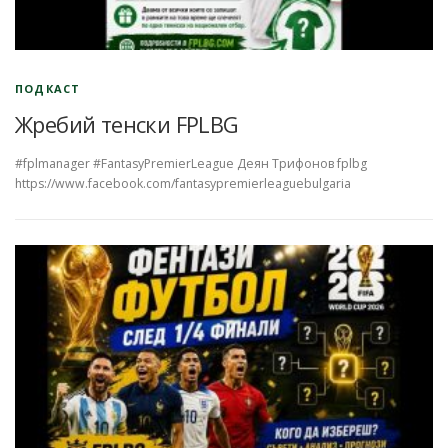
ПОДКАСТ
Жребий тенски FPLBG
#fplmanager #FantasyPremierLeague Деян Трифонов fplbg
https://www.facebook.com/fantasypremierleaguebulgaria