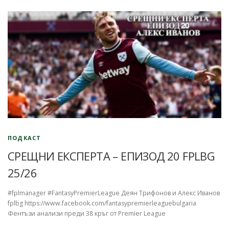
ПОДКАСТ
СРЕЩНИ ЕКСПЕРТА – ЕПИЗОД 20 FPLBG
25/26
#fplmanager #FantasyPremierLeague Деян Трифонов и Алекс Иванов
fplbg https://www.facebook.com/fantasypremierleaguebulgaria
Фентъзи анализи преди 38 кръг от Premier League