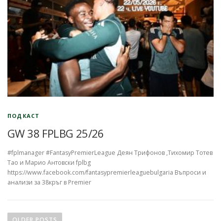
ПОДКАСТ
GW 38 FPLBG 25/26
#fplmanager #FantasyPremierLeague Деян Трифонов ,Тихомир Тотев
Тао и Марио Антовски fplbg
https://www.facebook.com/fantasypremierleaguebulgaria Въпроси и
анализи за 38кръг в Premier
P
o
OLDER POSTS