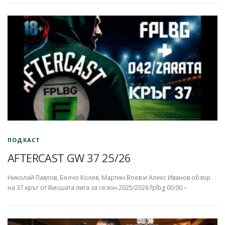
ПОДКАСТ
AFTERCAST GW 37 25/26
Николай Павлов, Белчо Колев, Мартин Воев и Алекс Иванов обзор
на 37 кръг от Висшата лига за сезон 2025/2026 fplbg 00:00 –