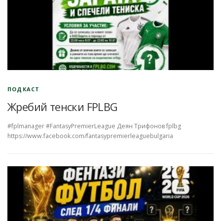
ПОДКАСТ
Жребий тенски FPLBG
#fplmanager #FantasyPremierLeague Деян Трифонов fplbg
https://www.facebook.com/fantasypremierleaguebulgaria