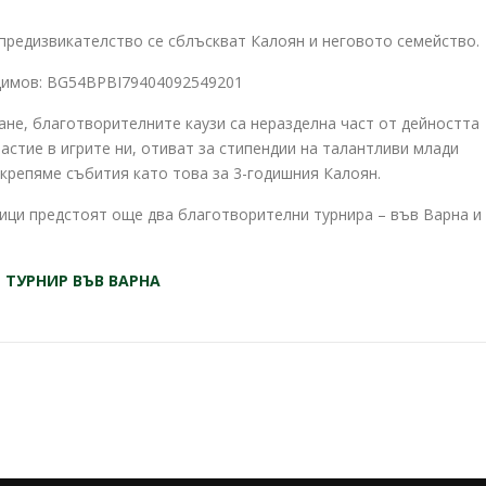
предизвикателство се сблъскват Калоян и неговото семейство.
 Димов: BG54BPBI79404092549201
ане, благотворителните каузи са неразделна част от дейността
частие в игрите ни, отиват за стипендии на талантливи млади
крепяме събития като това за 3-годишния Калоян.
ици предстоят още два благотворителни турнира – във Варна и
ТУРНИР ВЪВ ВАРНА