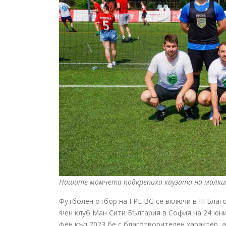
Нашите момчета подкрепиха каузата на малкия
Футболен отбор на FPL BG се включи в III Бла
Фен клуб Ман Сити България в София на 24 юни 2
фен къп 2023 бе с благотворителен характер, 