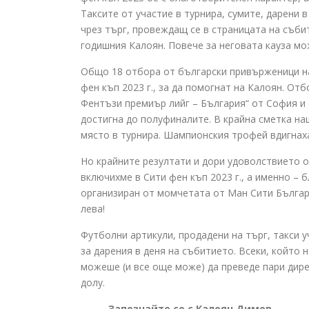
Таксите от участие в турнира, сумите, дарени 
чрез търг, провеждащ се в страницата на съби
годишния Калоян. Повече за неговата кауза м
Общо 18 отбора от български привърженици на
фен къп 2023 г., за да помогнат на Калоян. От
Фентъзи премиър лийг – България“ от София и 
достигна до полуфиналите. В крайна сметка наш
място в турнира. Шампионския трофей вдигнаха Ju
Но крайните резултати и дори удоволствието о
включихме в Сити фен къп 2023 г., а именно – 
организиран от момчетата от Ман Сити Българи
лева!
Футболни артикули, продадени на търг, такси у
за дарения в деня на събитието. Всеки, който 
можеше (и все още може) да преведе пари дире
долу.
Запознайте се с Калоян Димов