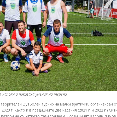
 Калоян и показаха умения на терена
готворителен футболен турнир на малки вратички, организиран о
023 г. Както и в предишните две издания (2021 г. и 2022 г.) Сит
а патрон на събитието тази година е 3-годишният Калоян Димов.