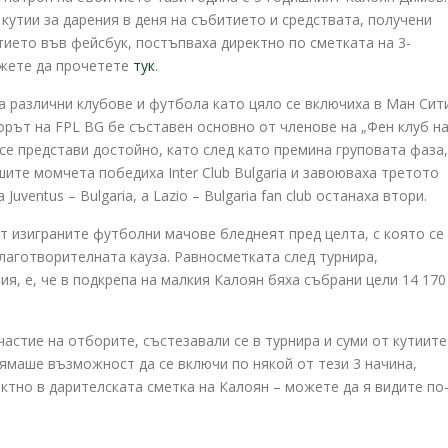
в кутии за дарения в деня на събитието и средствата, получени
тието във фейсбук, постъпваха директно по сметката на 3-
ожете да прочетете
тук
.
 различни клубове и футбола като цяло се включиха в Ман Сит
борът на FPL BG бе съставен основно от членове на „Фен клуб н
се представи достойно, като след като премина груповата фаза,
ите момчета победиха Inter Club Bulgaria и завоюваха третото
ventus – Bulgaria, а Lazio – Bulgaria fan club останаха втори.
т изиграните футболни мачове бледнеят пред целта, с която се
благотворителната кауза. Равносметката след турнира,
я, е, че в подкрепа на малкия Калоян бяха събрани цели 14 170
частие на отборите, състезавали се в турнира и суми от кутиите
нямаше възможност да се включи по някой от тези 3 начина,
ктно в дарителската сметка на Калоян – можете да я видите по