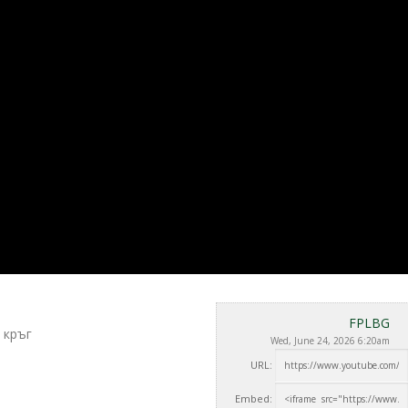
FPLBG
 кръг
Wed, June 24, 2026 6:20am
URL:
Embed: