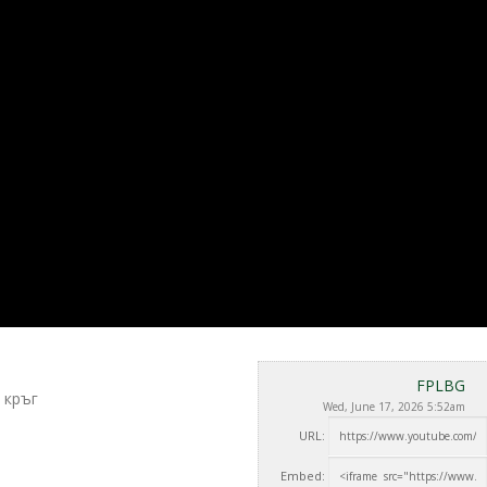
FPLBG
 кръг
Wed, June 17, 2026 5:52am
URL:
Embed: