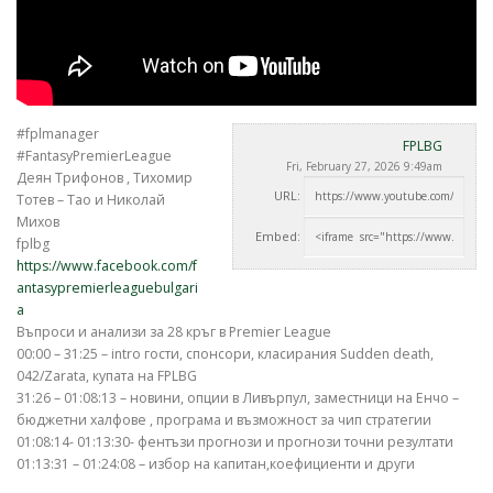
#fplmanager
FPLBG
#FantasyPremierLeague
Fri, February 27, 2026 9:49am
Деян Трифонов , Тихомир
URL:
Тотев – Тао и Николай
Михов
Embed:
fplbg
https://www.facebook.com/f
antasypremierleaguebulgari
a
Въпроси и анализи за 28
кръг в Premier League
00:00 – 31:25 – intro гости, спонсори, класирания Sudden death,
042/Zarata, купата на FPLBG
31:26 – 01:08:13 – новини, опции в Ливърпул, заместници на Енчо –
бюджетни халфове , програма и възможност за чип стратегии
01:08:14- 01:13:30- фентъзи прогнози и прогнози точни резултати
01:13:31 – 01:24:08 – избор на капитан,коефициенти и други