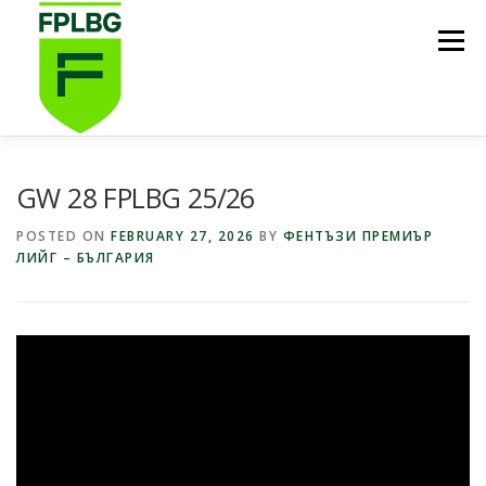
Skip
to
Menu
content
НАЧАЛО
ИГРИ НА FPL BG
КОИ СМЕ НИЕ?
GW 28 FPLBG 25/26
POSTED ON
FEBRUARY 27, 2026
BY
ФЕНТЪЗИ ПРЕМИЪР
ЛИЙГ – БЪЛГАРИЯ
ФУТБОЛНА СТИПЕНДИЯ FPL BG
ПОДКАСТ