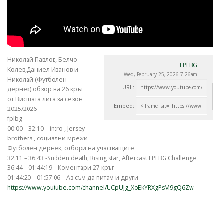
Николай Павлов, Белчо
FPLBG
Колев,Даниел Иванов и
Wed, February 25, 2026 7:26am
Николай (Футболен
URL:
дернек) обзор на 26 кръг
от Висшата лига за
сезон
Embed:
2025/2026
fplbg
00:00 – 32:10 – intro , Jersey
brothers , социални мрежи
Футболен дернек, отбори на участващите
32:11 – 36:43 -Sudden death, Rising star, Aftercast FPLBG Challenge
36:44 – 01:44:19 – Коментари 27 кръг
01:44:20 – 01:57:06 – Аз съм да питам и други
https://www.youtube.com/channel/UCpUJg_XoEkYRXgPsM9gQ6Zw