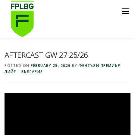
Skip
to
Menu
content
НАЧАЛО
ИГРИ НА FPL BG
КОИ СМЕ НИЕ?
AFTERCAST GW 27 25/26
POSTED ON
FEBRUARY 25, 2026
BY
ФЕНТЪЗИ ПРЕМИЪР
ЛИЙГ – БЪЛГАРИЯ
ФУТБОЛНА СТИПЕНДИЯ FPL BG
ПОДКАСТ