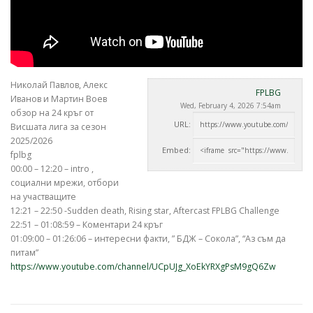
Николай Павлов, Алекс
FPLBG
Иванов и Мартин Воев
Wed, February 4, 2026 7:54am
обзор на 24 кръг от
URL:
Висшата лига за сезон
2025/2026
Embed:
fplbg
00:00 –
12:20 – intro ,
социални мрежи, отбори
на участващите
12:21 – 22:50 -Sudden death, Rising star, Aftercast FPLBG Challenge
22:51 – 01:08:59 – Коментари 24 кръг
01:09:00 – 01:26:06 – интересни факти, ” БДЖ – Сокола”, “Аз съм да
питам”
https://www.youtube.com/channel/UCpUJg_XoEkYRXgPsM9gQ6Zw