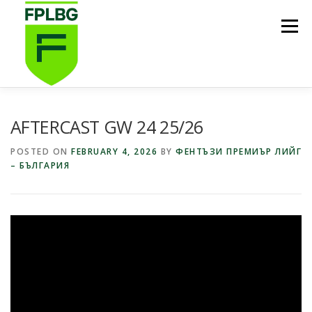
Skip
to
Menu
content
НАЧАЛО
ИГРИ НА FPL BG
КОИ СМЕ НИЕ?
AFTERCAST GW 24 25/26
POSTED ON
FEBRUARY 4, 2026
BY
ФЕНТЪЗИ ПРЕМИЪР ЛИЙГ
– БЪЛГАРИЯ
ФУТБОЛНА СТИПЕНДИЯ FPL BG
ПОДКАСТ