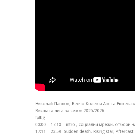
Николай Павлов, Белчо Колев и Анета Ешкенази
Висшата лига за сезон 2025/2026
fplbg
00:00 –
17:10 – intro , социални мрежи, отбори 
17:11 – 23:59 -Sudden death, Rising star, Aftercas