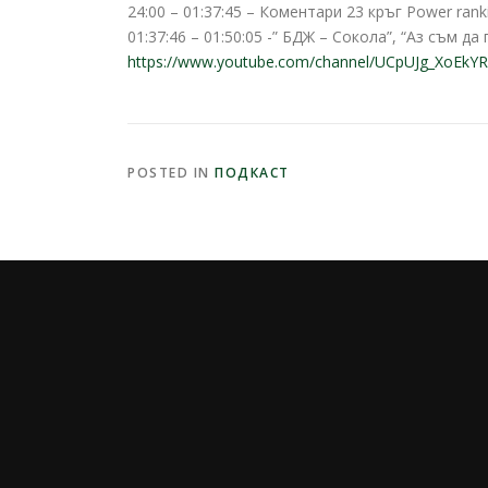
24:00 – 01:37:45 – Коментари 23 кръг Power rank
01:37:46 – 01:50:05 -” БДЖ – Сокола”, “Аз съм да
https://www.youtube.com/channel/UCpUJg_XoEk
POSTED IN
ПОДКАСТ