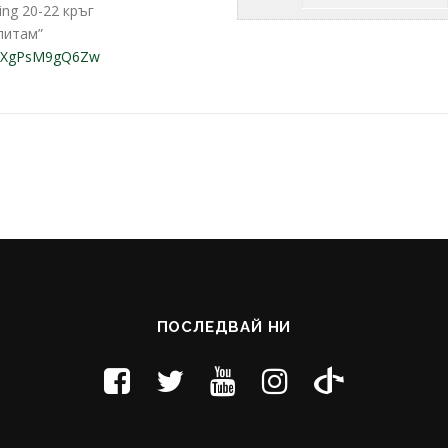
ing 20-22 кръг
 питам”
YRXgPsM9gQ6Zw
ПОСЛЕДВАЙ НИ