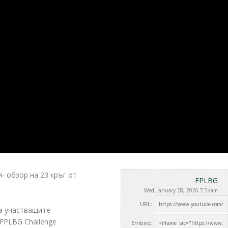
- обзор на 23 кръг от
FPLBG
Wed, January 28, 2026 7:54am
URL:
на участващите
t FPLBG Challenge
Embed: