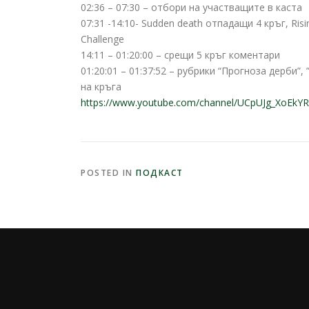
02:36 – 07:30 – отбори на участващите в каста
07:31 -14:10- Sudden death отпадащи 4 кръг, Risi
Challenge
14:11 – 01:20:00 – срещи 5 кръг коментари
01:20:01 – 01:37:52 – рубрики “Прогноза дерби”,
на кръга
https://www.youtube.com/channel/UCpUJg_XoEk
POSTED IN
ПОДКАСТ