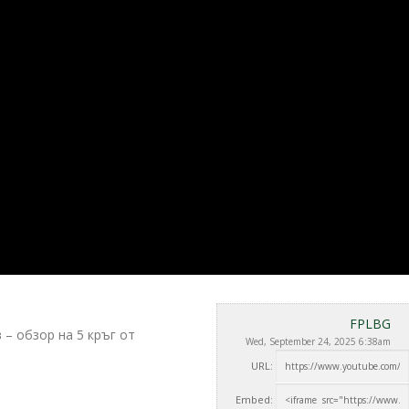
FPLBG
 – обзор на 5 кръг от
Wed, September 24, 2025 6:38am
URL:
Embed: