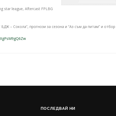
ng star league, Aftercast FPLBG
 ” БДЖ – Сокола”, прогнози за сезона и “Аз съм да питам” и отбор
YRXgPsM9gQ6Zw
ПОСЛЕДВАЙ НИ