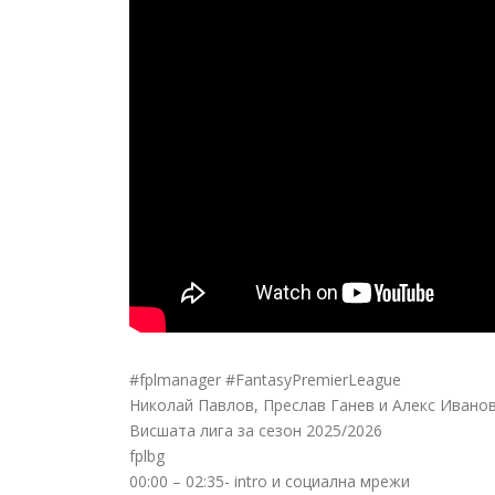
#fplmanager #FantasyPremierLeague
Николай Павлов, Преслав Ганев и Алекс Иванов
Висшата лига за
сезон 2025/2026
fplbg
00:00 – 02:35- intro и социална мрежи