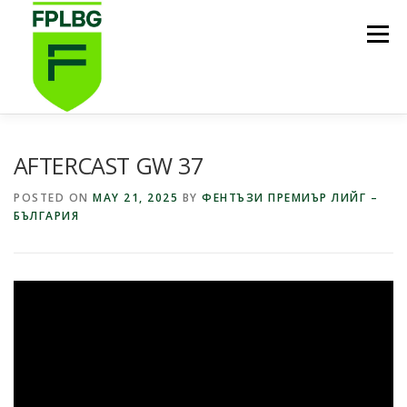
Skip
to
Menu
content
НАЧАЛО
ИГРИ НА FPL BG
КОИ СМЕ НИЕ?
AFTERCAST GW 37
POSTED ON
MAY 21, 2025
BY
ФЕНТЪЗИ ПРЕМИЪР ЛИЙГ –
БЪЛГАРИЯ
ФУТБОЛНА СТИПЕНДИЯ FPL BG
ПОДКАСТ