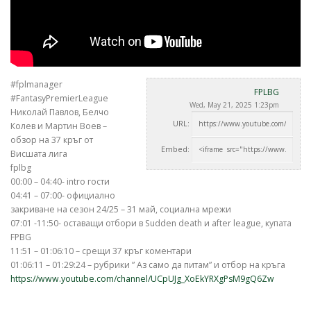
#fplmanager
FPLBG
#FantasyPremierLeague
Wed, May 21, 2025 1:23pm
Николай Павлов, Белчо
URL:
Колев и Мартин Воев –
обзор на 37 кръг от
Embed:
Висшата лига
fplbg
00:00 –
04:40- intro гости
04:41 – 07:00- официално
закриване на сезон 24/25 – 31 май, социална мрежи
07:01 -11:50- оставащи отбори в Sudden death и after league, купата
FPBG
11:51 – 01:06:10 – срещи 37 кръг коментари
01:06:11 – 01:29:24 – рубрики ” Аз само да питам” и отбор на кръга
https://www.youtube.com/channel/UCpUJg_XoEkYRXgPsM9gQ6Zw