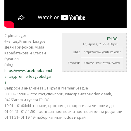
#fplmanager
FPLBG
#FantasyPremierLeague
Fri, April 4, 2025 8:58pm
Деян Трифонов, Мила
URL:
Карабатакова и Стефан
Руканов
Embed:
fplbg
https://www.facebook.com/f
antasypremierleaguebulgari
a
Въпроси и анализи за 31 кръг в Premier
League
00:00 – 19:00 – intro гост,спонсори, класирания Sudden death,
042/Zarata и купата FPLBG
19:01 – 01:04:44- новини, програма, стратрагия за чипове и др
01:04:45– 01:11:50 – фентъзи прогнози и прогнози точни резултати
01:11:51- 01:19:49- избор капитан, odds и край