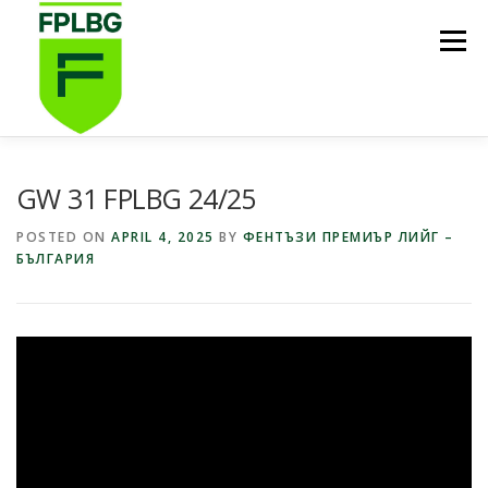
Skip
to
Menu
content
НАЧАЛО
ИГРИ НА FPL BG
КОИ СМЕ НИЕ?
GW 31 FPLBG 24/25
POSTED ON
APRIL 4, 2025
BY
ФЕНТЪЗИ ПРЕМИЪР ЛИЙГ –
БЪЛГАРИЯ
ФУТБОЛНА СТИПЕНДИЯ FPL BG
ПОДКАСТ