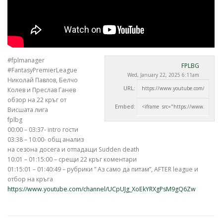
#fplmanager
FPLBG
#FantasyPremierLeague
Wed, January 22, 2025 6:11am
Николай Павлов, Белчо
URL:
Колев и Преслав Ганев
обзор на 22 кръг от
Embed:
Висшата лига
fplbg
00:00 – 03:37-
intro гости
03:38 – 10:00- общ анализ
на сезона досега и отпадащи Sudden death
10:01 – 01:15:00 – срещи 22 кръг коментари
01:15:01 – 01:40:49 – рубрики ” Аз само да питам”, AFTER league и
отбор на кръга
https://www.youtube.com/channel/UCpUJg_XoEkYRXgPsM9gQ6Zw