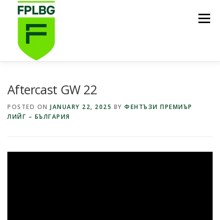
Skip
to
Menu
content
НАЧАЛО
ИГРИ НА FPL BG
КОИ СМЕ НИЕ?
Aftercast GW 22
POSTED ON
JANUARY 22, 2025
BY
ФЕНТЪЗИ ПРЕМИЪР
ЛИЙГ – БЪЛГАРИЯ
ФУТБОЛНА СТИПЕНДИЯ FPL BG
ПОДКАСТ