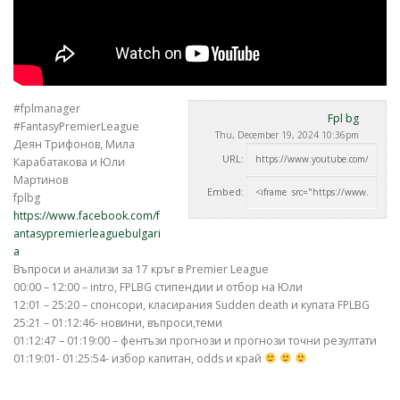
#fplmanager
Fpl bg
#FantasyPremierLeague
Thu, December 19, 2024 10:36pm
Деян Трифонов, Мила
URL:
Карабатакова и Юли
Мартинов
Embed:
fplbg
https://www.facebook.com/f
antasypremierleaguebulgari
a
Въпроси и анализи за 17 кръг в Premier
League
00:00 – 12:00 – intro, FPLBG стипендии и отбор на Юли
12:01 – 25:20 – спонсори, класирания Sudden death и купата FPLBG
25:21 – 01:12:46- новини, въпроси,теми
01:12:47 – 01:19:00 – фентъзи прогнози и прогнози точни резултати
01:19:01- 01:25:54- избор капитан, odds и край