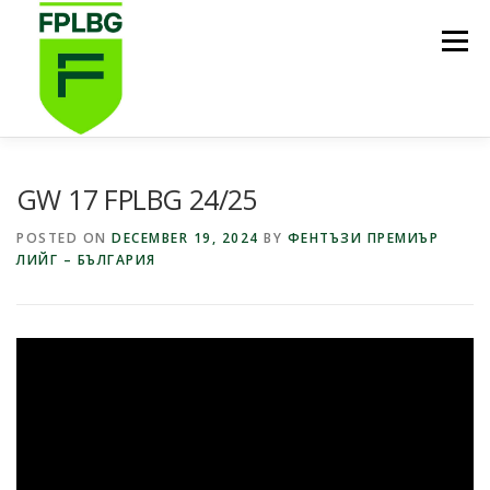
Skip
to
Menu
content
НАЧАЛО
ИГРИ НА FPL BG
КОИ СМЕ НИЕ?
GW 17 FPLBG 24/25
POSTED ON
DECEMBER 19, 2024
BY
ФЕНТЪЗИ ПРЕМИЪР
ЛИЙГ – БЪЛГАРИЯ
ФУТБОЛНА СТИПЕНДИЯ FPL BG
ПОДКАСТ