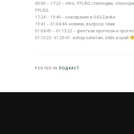
00:00 – 17:23 – intro, FPLBG стипендии, спонсор
FPLBG
17:24 – 19:40 – класирания в 042/Zarata
19:41 – 01:04:44- новини, въпроси,теми
01:04:45 – 01:13:22 – фентъзи прогнози и прогн
01:13:23- 01:20:41- избор капитан, odds и край
POSTED IN
ПОДКАСТ