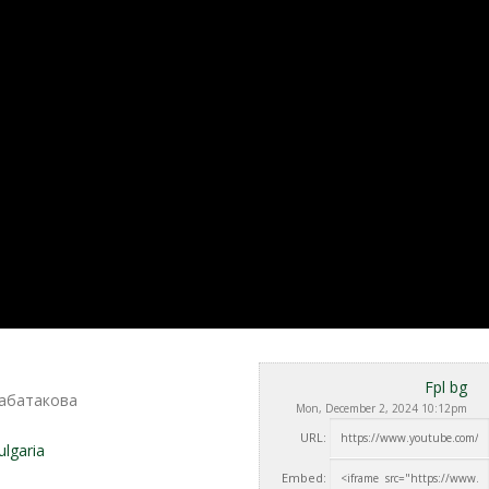
Fpl bg
рабатакова
Mon, December 2, 2024 10:12pm
URL:
lgaria
Embed: