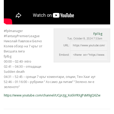
#fplmanager
Fpl bg
#FantasyPremierLeague
Tue, October 8, 2024 7:53am
Николай Павлов и Белчо
URL:
Колев обзор на 7 кръг от
Висшата лига
Embed:
fplbg
00:00 – 02:40- intro
02:41 – 04:30 –
отпадащи
Sudden death
04:31 – 52:45 – срещи 7 кръг коментари, опции, Тен Хааг аут
52:46 – 01:16:00 – рубрики ” Аз само да питам” “Зелено ли е
зеленото”
https://www.youtube.com/channel/UCpUJg_XoEkYRXgPsM9gQ6Zw