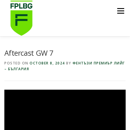
Skip
to
Menu
content
НАЧАЛО
ИГРИ НА FPL BG
КОИ СМЕ НИЕ?
Aftercast GW 7
POSTED ON
OCTOBER 8, 2024
BY
ФЕНТЪЗИ ПРЕМИЪР ЛИЙГ
– БЪЛГАРИЯ
ФУТБОЛНА СТИПЕНДИЯ FPL BG
ПОДКАСТ