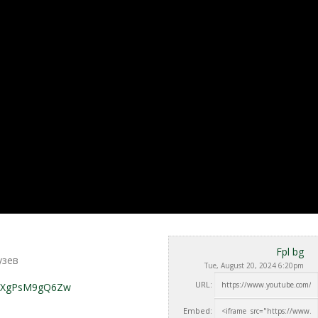
Fpl bg
узев
Tue, August 20, 2024 6:20pm
URL:
YRXgPsM9gQ6Zw
Embed: