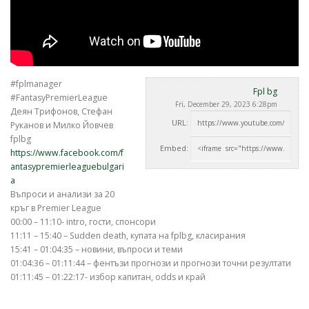
#fplmanager
Fpl bg
#FantasyPremierLeague
Fri, December 29, 2023 6:28pm
Деян Трифонов, Стефан
URL:
Руканов и Милко Йовчев
fplbg
Embed:
https://www.facebook.com/f
antasypremierleaguebulgari
a
Въпроси и анализи за 20
кръг в Premier
League
00:00 – 11:10- intro, гости, спонсори
11:11 – 15:40 – Sudden death, купата на fplbg, класирания
15:41 – 01:04:35 – новини, въпроси и теми
01:04:36 – 01:11:44 – фентъзи прогнози и прогнози точни резултати
01:11:45 – 01:22:17- избор капитан, odds и край