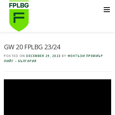
Skip
to
Menu
content
НАЧАЛО
ИГРИ НА FPL BG
КОИ СМЕ НИЕ?
GW 20 FPLBG 23/24
POSTED ON
DECEMBER 29, 2023
BY
ФЕНТЪЗИ ПРЕМИЪР
ЛИЙГ – БЪЛГАРИЯ
ФУТБОЛНА СТИПЕНДИЯ FPL BG
ПОДКАСТ