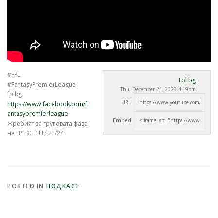
#FPL
Fpl bg
#FantasyPremierLeague
Thu, December 21, 2023 4:19pm
fplbg
URL:
https://www.facebook.com/f
antasypremierleague
Embed:
Жребият за груповата фаза
на FPLBG CUP 23/24
POSTED IN
ПОДКАСТ