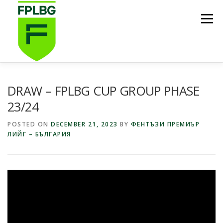
Skip
to
Menu
content
НАЧАЛО
ИГРИ НА FPL BG
КОИ СМЕ НИЕ?
DRAW – FPLBG CUP GROUP PHASE
23/24
ФУТБОЛНА СТИПЕНДИЯ FPL BG
ПОДКАСТ
POSTED ON
DECEMBER 21, 2023
BY
ФЕНТЪЗИ ПРЕМИЪР
ЛИЙГ – БЪЛГАРИЯ