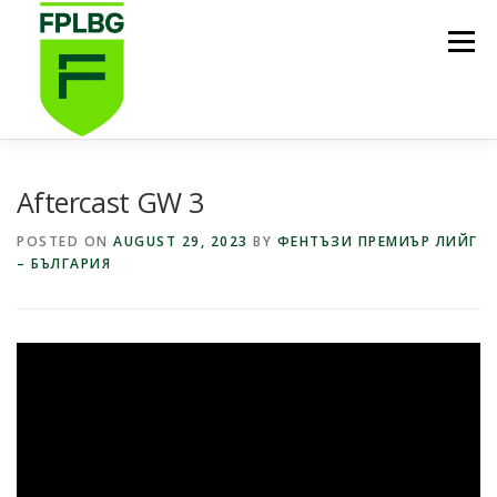
Skip
to
Menu
content
НАЧАЛО
ИГРИ НА FPL BG
КОИ СМЕ НИЕ?
Aftercast GW 3
POSTED ON
AUGUST 29, 2023
BY
ФЕНТЪЗИ ПРЕМИЪР ЛИЙГ
– БЪЛГАРИЯ
ФУТБОЛНА СТИПЕНДИЯ FPL BG
ПОДКАСТ