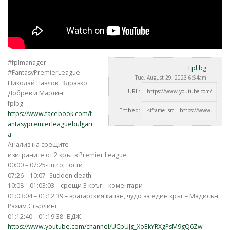
#fplmanager
Fpl bg
#FantasyPremierLeague
Tue, August 29, 2023 6:54am
Николай Павлов, Здравко
URL:
Добрев и Мартин
fplbg
Embed:
https://www.facebook.com/f
antasypremierleaguebulgari
a
Анализ на срещите
изиграните от 2 кръг в Premier
League
00:00 – 07:25- intro, гости
07:26 – 10:07- Sudden death
10:08 – 01:03:03 – срещи 3 кръг – коментари
01:03:04 – 01:12:39 – вратарския капан, чудо за един кръг – Мадисън,
Рахим Стърлинг
01:12:40 – 01:19:38- БДЖ
https://www.youtube.com/channel/UCpUJg_XoEkYRXgPsM9gQ6Zw