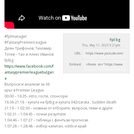
#fplmanager
Fpl bg
#FantasyPremierLeague
Thu, May 11, 2023 9:21pm
Деян Трифонов, Тихомир
URL:
Тотев – Тао и Алекс Иванов
fplbg
Embed:
https://www.facebook.com/f
antasypremierleaguebulgari
a
Въпроси и анализи за 36
кръг
в Premier League
00:00 – 16:35- intro, гости, спонсори
16:36-21:18 – купата на fplbg и купата 042/zarata , Sudden death
21:19 – 1:02:30 – новини от отборите, въпроси, теми и други
1:02:31 – 1:04:45 – точни резултати
1:04:46 – 1:07:27 – таблица с фентъзи прогнози
1:07:28 – 1:28:48 – избор капитан, odds и край