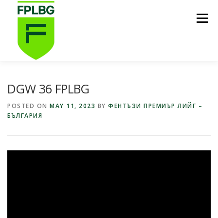
Skip
to
Menu
content
НАЧАЛО
ИГРИ НА FPL BG
КОИ СМЕ НИЕ?
DGW 36 FPLBG
POSTED ON
MAY 11, 2023
BY
ФЕНТЪЗИ ПРЕМИЪР ЛИЙГ –
БЪЛГАРИЯ
ФУТБОЛНА СТИПЕНДИЯ FPL BG
ПОДКАСТ