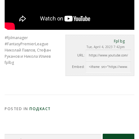
#fplmanager
Fpl bg
#FantasyPremierLeague
Tue, April 4, 2023 7:42pm
Николай Павлов, Стефан
URL:
Руканов и Никола Илиев
fplbg
Embed:
POSTED IN
ПОДКАСТ
Search