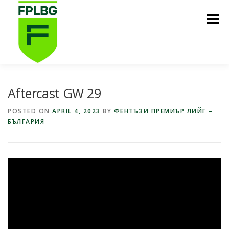
Skip
to
Menu
content
НАЧАЛО
ИГРИ НА FPL BG
КОИ СМЕ НИЕ?
Aftercast GW 29
POSTED ON
APRIL 4, 2023
BY
ФЕНТЪЗИ ПРЕМИЪР ЛИЙГ –
БЪЛГАРИЯ
ФУТБОЛНА СТИПЕНДИЯ FPL BG
ПОДКАСТ