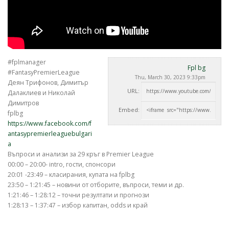
#fplmanager
Fpl bg
#FantasyPremierLeague
Thu, March 30, 2023 9:33pm
Деян Трифонов, Димитър
URL:
Далаклиев и Николай
Димитров
Embed:
fplbg
https://www.facebook.com/f
antasypremierleaguebulgari
a
Въпроси и анализи за 29 кръг в Premier
League
00:00 – 20:00- intro, гости, спонсори
20:01 -23:49 – класирания, купата на fplbg
23:50 – 1:21:45 – новини от отборите, въпроси, теми и др.
1:21:46 – 1:28:12 – точни резултати и прогнози
1:28:13 – 1:37:47 – избор капитан, odds и край