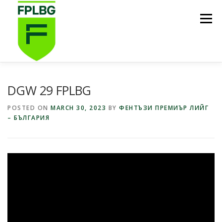
Skip
to
Menu
content
НАЧАЛО
ИГРИ НА FPL BG
КОИ СМЕ НИЕ?
DGW 29 FPLBG
POSTED ON
MARCH 30, 2023
BY
ФЕНТЪЗИ ПРЕМИЪР ЛИЙГ
– БЪЛГАРИЯ
ФУТБОЛНА СТИПЕНДИЯ FPL BG
ПОДКАСТ