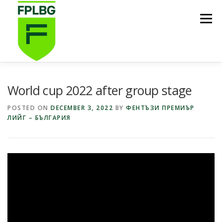
Skip
to
Menu
content
НАЧАЛО
ИГРИ НА FPL BG
КОИ СМЕ НИЕ?
World cup 2022 after group stage
POSTED ON
DECEMBER 3, 2022
BY
ФЕНТЪЗИ ПРЕМИЪР
ЛИЙГ – БЪЛГАРИЯ
ФУТБОЛНА СТИПЕНДИЯ FPL BG
ПОДКАСТ