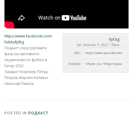
https://www.facebook.com/
Fpl bg
hubbyfplbg
Sat, December 3, 2022 7:38am
Подкаст след груповата
URL:
фаза на световното
първенство по футбол в
Embed:
Катар 2022
Захари Георгиев, Петър
Петров, Мартин Колев
и
Николай Павлов
POSTED IN
ПОДКАСТ