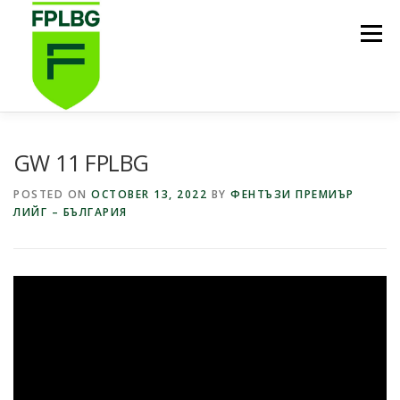
Skip
to
Menu
content
НАЧАЛО
ИГРИ НА FPL BG
КОИ СМЕ НИЕ?
GW 11 FPLBG
POSTED ON
OCTOBER 13, 2022
BY
ФЕНТЪЗИ ПРЕМИЪР
ЛИЙГ – БЪЛГАРИЯ
ФУТБОЛНА СТИПЕНДИЯ FPL BG
ПОДКАСТ