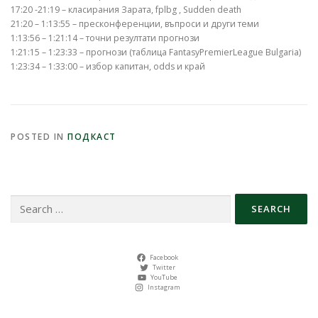
17:20 -21:19 – класирания Зарата, fplbg , Sudden death
21:20 – 1:13:55 – пресконференции, въпроси и други теми
1:13:56 – 1:21:14 – точни резултати прогнози
1:21:15 – 1:23:33 – прогнози (таблица FantasyPremierLeague Bulgaria)
1:23:34 – 1:33:00 – избор капитан, odds и край
POSTED IN
ПОДКАСТ
Search
for:
Facebook
Twitter
YouTube
Instagram