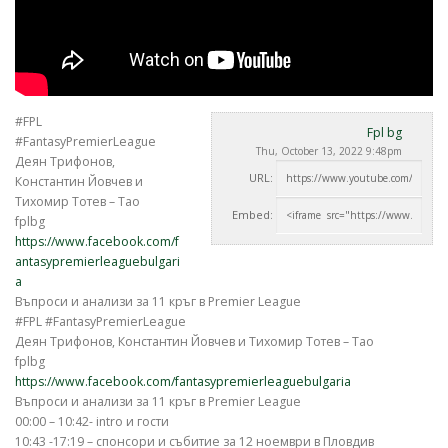
#FPL
Fpl bg
#FantasyPremierLeague
Thu, October 13, 2022 9:48pm
Деян Трифонов,
URL:
Константин Йовчев и
Тихомир Тотев – Тао
Embed:
fplbg
https://www.facebook.com/f
antasypremierleaguebulgari
a
Въпроси и анализи за 11 кръг в
Premier League
#FPL #FantasyPremierLeague
Деян Трифонов, Константин Йовчев и Тихомир Тотев – Тао
fplbg
https://www.facebook.com/fantasypremierleaguebulgaria
Въпроси и анализи за 11 кръг в Premier League
00:00 – 10:42- intro и гости
10:43 -17:19 – спонсори и събитие за 12 ноември в Пловдив