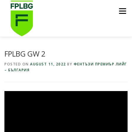
Skip
to
Menu
content
НАЧАЛО
ИГРИ НА FPL BG
КОИ СМЕ НИЕ?
FPLBG GW 2
POSTED ON
AUGUST 11, 2022
BY
ФЕНТЪЗИ ПРЕМИЪР ЛИЙГ
– БЪЛГАРИЯ
ФУТБОЛНА СТИПЕНДИЯ FPL BG
ПОДКАСТ