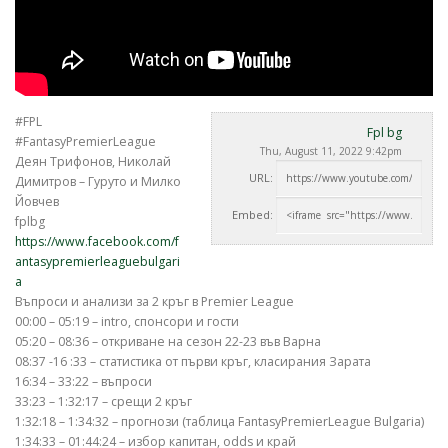
#FPL
Fpl bg
#FantasyPremierLeague
Thu, August 11, 2022 9:42pm
Деян Трифонов, Николай
URL:
Димитров – Гуруто и Милко
Йовчев
Embed:
fplbg
https://www.facebook.com/f
antasypremierleaguebulgari
a
Въпроси и анализи за 2 кръг
в Premier League
00:00 – 05:19 – intro, спонсори и гости
05:20 – 08:36 – откриване на сезон 22-23 във Варна
08:37 -16 :33 – статистика от първи кръг, класирания Зарата
16:34 – 33:22 – въпроси
33:23 – 1:32:17 – срещи 2 кръг
1:32:18 – 1:34:32 – прогнози (таблица FantasyPremierLeague Bulgaria)
1:34:33 – 01:44:24 – избор капитан, odds и край