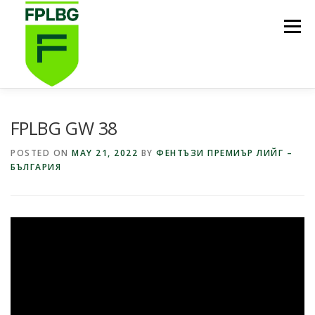
Skip
to
Menu
content
НАЧАЛО
ИГРИ НА FPL BG
КОИ СМЕ НИЕ?
FPLBG GW 38
POSTED ON
MAY 21, 2022
BY
ФЕНТЪЗИ ПРЕМИЪР ЛИЙГ –
БЪЛГАРИЯ
ФУТБОЛНА СТИПЕНДИЯ FPL BG
ПОДКАСТ