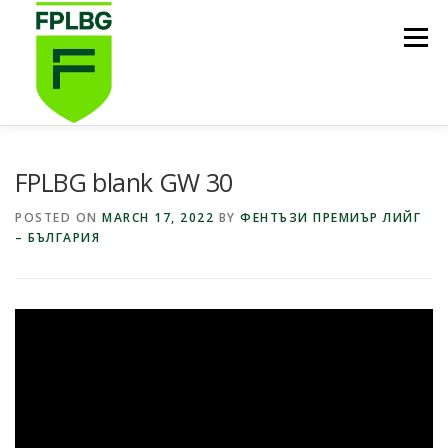
Skip
to
Menu
content
НАЧАЛО
ИГРИ НА FPL BG
КОИ СМЕ НИЕ?
FPLBG blank GW 30
POSTED ON
MARCH 17, 2022
BY
ФЕНТЪЗИ ПРЕМИЪР ЛИЙГ
– БЪЛГАРИЯ
ФУТБОЛНА СТИПЕНДИЯ FPL BG
ПОДКАСТ