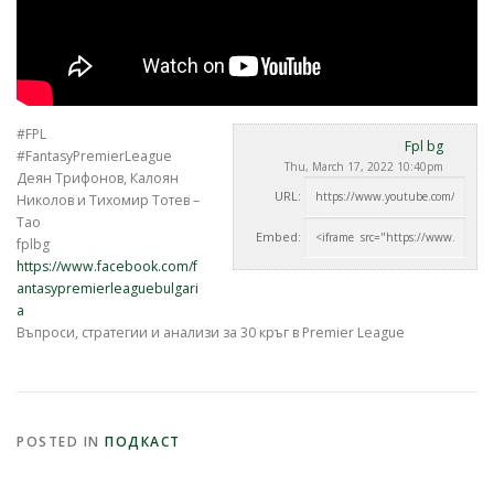
#FPL
Fpl bg
#FantasyPremierLeague
Thu, March 17, 2022 10:40pm
Деян Трифонов, Калоян
URL:
Николов и Тихомир Тотев –
Тао
Embed:
fplbg
https://www.facebook.com/f
antasypremierleaguebulgari
a
Въпроси, стратегии и анализи за 30 кръг
в Premier League
POSTED IN
ПОДКАСТ