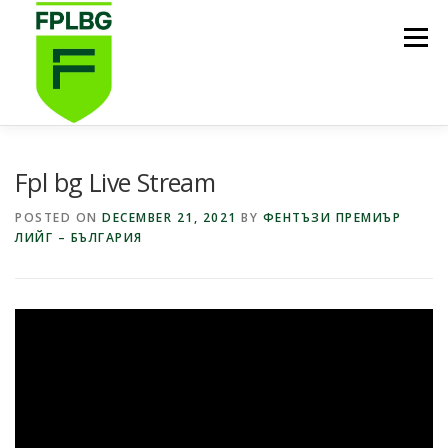
Skip
to
Menu
content
НАЧАЛО
ИГРИ НА FPL BG
КОИ СМЕ НИЕ?
Fpl bg Live Stream
POSTED ON
DECEMBER 21, 2021
BY
ФЕНТЪЗИ ПРЕМИЪР
ЛИЙГ – БЪЛГАРИЯ
ФУТБОЛНА СТИПЕНДИЯ FPL BG
ПОДКАСТ