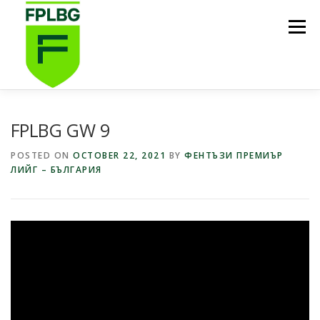
Skip
to
Menu
content
НАЧАЛО
ИГРИ НА FPL BG
КОИ СМЕ НИЕ?
FPLBG GW 9
POSTED ON
OCTOBER 22, 2021
BY
ФЕНТЪЗИ ПРЕМИЪР
ЛИЙГ – БЪЛГАРИЯ
ФУТБОЛНА СТИПЕНДИЯ FPL BG
ПОДКАСТ