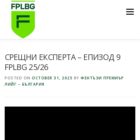
Skip
to
Menu
content
НАЧАЛО
ИГРИ НА FPL BG
КОИ СМЕ НИЕ?
СРЕЩНИ ЕКСПЕРТА – ЕПИЗОД 9
FPLBG 25/26
ФУТБОЛНА СТИПЕНДИЯ FPL BG
ПОДКАСТ
POSTED ON
OCTOBER 31, 2025
BY
ФЕНТЪЗИ ПРЕМИЪР
ЛИЙГ – БЪЛГАРИЯ