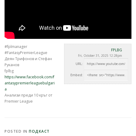
#fplmanager
FPLBG
#FantasyPremierLeague
Fri, October 31, 2025 12:28pm
Деян Трифонов и Стефан
URL:
Руканов
fplbg
Embed:
https://www.facebook.com/f
antasypremierleaguebulgari
a
Анализи преди 10 кръг от
Premier League
POSTED IN
ПОДКАСТ