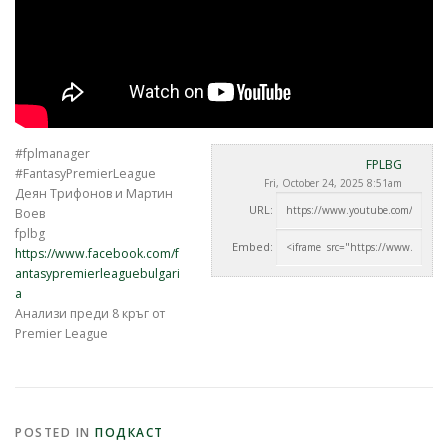
#fplmanager
FPLBG
#FantasyPremierLeague
Fri, October 24, 2025 8:51am
Деян Трифонов и Мартин
URL:
Воев
fplbg
Embed:
https://www.facebook.com/f
antasypremierleaguebulgari
a
Анализи преди 8 кръг от
Premier League
POSTED IN
ПОДКАСТ