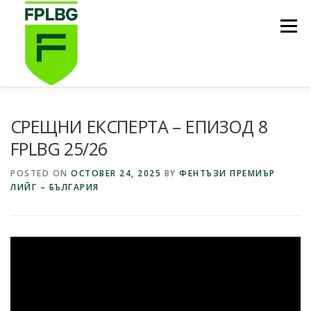
Skip
to
Menu
content
НАЧАЛО
ИГРИ НА FPL BG
КОИ СМЕ НИЕ?
СРЕЩНИ ЕКСПЕРТА – ЕПИЗОД 8
FPLBG 25/26
ФУТБОЛНА СТИПЕНДИЯ FPL BG
ПОДКАСТ
POSTED ON
OCTOBER 24, 2025
BY
ФЕНТЪЗИ ПРЕМИЪР
ЛИЙГ – БЪЛГАРИЯ