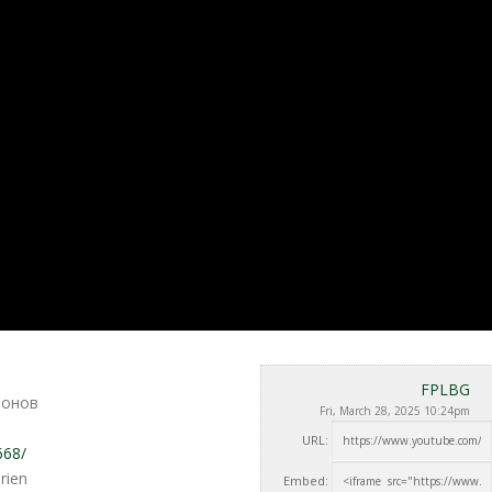
FPLBG
еонов
Fri, March 28, 2025 10:24pm
URL:
668/
rien
Embed: