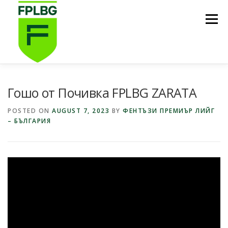
Skip
to
Menu
content
НАЧАЛО
ИГРИ НА FPL BG
КОИ СМЕ НИЕ?
Гошо от Почивка FPLBG ZARATA
POSTED ON
AUGUST 7, 2023
BY
ФЕНТЪЗИ ПРЕМИЪР ЛИЙГ
– БЪЛГАРИЯ
ФУТБОЛНА СТИПЕНДИЯ FPL BG
ПОДКАСТ