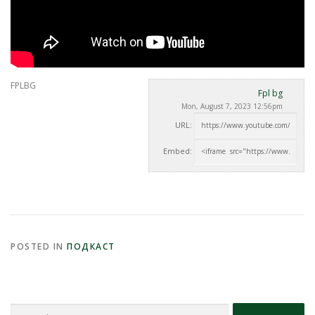
FPLBG
Fpl bg
Mon, August 7, 2023 12:56pm
URL:
Embed:
POSTED IN
ПОДКАСТ
Search