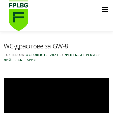
Skip
to
Menu
content
НАЧАЛО
ИГРИ НА FPL BG
КОИ СМЕ НИЕ?
WC-драфтове за GW-8
POSTED ON
OCTOBER 10, 2021
BY
ФЕНТЪЗИ ПРЕМИЪР
ЛИЙГ – БЪЛГАРИЯ
ФУТБОЛНА СТИПЕНДИЯ FPL BG
ПОДКАСТ