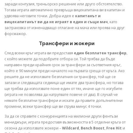
заради контузия, треньорско решение или друго обстоятелство.
Тогава играта автоматично превръща вицекапитана ви в капитан и
удвоява неговите точки. Добра идея е
капитанът и
вицекапитанът ви да не играят в един и същи мач
, като
застраховка от изненадващо отлагане на мача или проява на друг
форсмажор.
Трансфери и жокери
След всеки кръг играта ви предоставя
един безплатен трансфер
,
с който можете да подобрите отбора си. Той трябва да бъде
направен преди крайния срок за трансфери за съответния кръг,
който е 90 минути преди началото на първата среща от кръга. Ако
решите да не използвате безплатния си трансфер, той ще се
запази и следващата седмица ще имате два трансфера, но тогава
ще трябва да използвате поне един от тях, иначе ще го изгубите
(играта не позволява да натрупвате повече от два). В случай че
нямате безплатни трансфери и искате да правите допълнителни
промени, всеки трансфер ще ви струва минус 4 точки.
За да се справите с конкуренцията на милиони други фентъзи
мениджъри, играта предоставя възможността в 5 отделни кръга от
сезона да използвате жокери –
Wildcard
,
Bench Boost
,
Free Hit
и