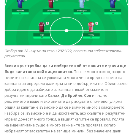
Отбор от 28-и кръг на сезон 2021/22, постигнал забележителни
резултати
Всеки кръг трябва да си изберете кой от вашите играчи ще
бъде капитан и кой вицекапитан.
Това е много важно, защото
точките на капитана се удвояват и много често представянето на
капитана ви определя дали кръгът ви е добър, или не. Обикновено
добра идея е да избирате за капитан някой от скъпите и
резултатни играчи като
Салах
,
Де Бройне
,
Сон
и т.н., но
решението е ваше и ако опитате да рискувате с по-непопулярна
опция за капитан е възможно да се изкачите много в класирането.
Разбира се, възможно е и да изостанете, ако скъпите и резултатни
играчи донесат много точки, а вашият капитан се провали. Ролята
на вицекапитана също е много важна – тя се проявява, когато
избраният от вас капитан не запише минути, без значение дали