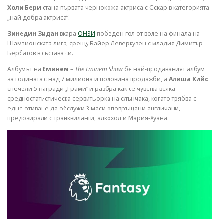
Холи Бери
стана първата чернокожа актриса с Оскар в категорията
„най-добра актриса“.
Зинедин Зидан
вкара
ОНЗИ
победен гол от воле на финала на
Шампионската лига, срещу Байер Леверкузен с младия Димитър
Бербатов в състава си.
Албумът на
Еминем
–
The Eminem Show
бе най-продаваният албум
за годината с над 7 милиона и половина продажби, а
Алиша Кийс
спечели 5 награди „Грами“ и разбра как се чувства всяка
средностатистическа сервитьорка на слънчака, когато трябва с
едно отиване да обслужи 3 маси оповръщани англичани,
предозирали с транквиланти, алкохол и Мария-Хуана.