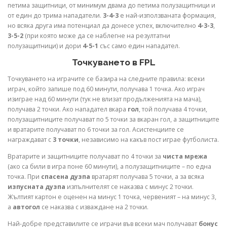
петима защитници, от минимум двама до петима полузащитници и
от един до трима нападатели.
3-4-3
е най-използваната формация,
но всяка друга има потенциал да донесе успех, включително
4-3-3
,
3-5-2
(при която може да се наблегне на резултатни
полузащитници) и дори
4-5-1
със само един нападател.
Точкуването в FPL
Точкуването на играчите се базира на следните правила: всеки
играч, който запише под 60 минути, получава 1 точка. Ако играч
изиграе над 60 минути (тук не влизат продълженията на мача),
получава 2 точки. Ако нападател вкара
гол
, той получава 4 точки,
полузащитниците получават по 5 точки за вкаран гол, а защитниците
и вратарите получават по 6 точки за гол. Асистенциите се
награждават с
3 точки
, независимо на какъв пост играе футболиста.
Вратарите и защитниците получават по 4 точки за
чиста мрежа
(ако са били в игра поне 60 минути), а полузащитниците – по една
точка. При
спасена дузпа
вратарят получава 5 точки, а за всяка
изпусната дузпа
изпълнителят се наказва с минус 2 точки.
Жълтият картон е оценен на минус 1 точка, червеният – на минус 3,
а
автогол
се наказва с изваждане на 2 точки.
Най-добре представилите се играчи във всеки мач получават
бонус