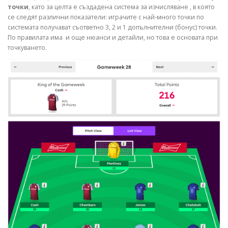
точки
, като за целта е създадена система за изчисляване , в която
се следят различни показатели: играчите с най-много точки по
системата получават съответно 3, 2 и 1 допълнителни (бонус) точки.
По правилата има и още нюанси и детайли, но това е основата при
точкуването.