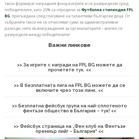
такси формират наградния фонд в игрите и се разпределят сред
победителите, като 20% са отредени за
Футболна стипендия FPL
BG
, присъждана след гласуване на талантливи български деца. От
събраните такси не се отчисляват суми за административни
разходи, нито възнаграждения за организаторите – всичко се
разпределя между победителите!
Важни линкове
>> За игрите с награди на FPL BG можете да
прочетете тук
. <<
>> В безплатната лига на FPL BG можете да се
включите чрез този линк
. <<
>> Безплатна фейсбук група на най-сплотеното
фентъзи общество в България – тук! <<
>> Фейсбук страница на „Фен клуб на Фентъзи
премиър лийг – България“ <<