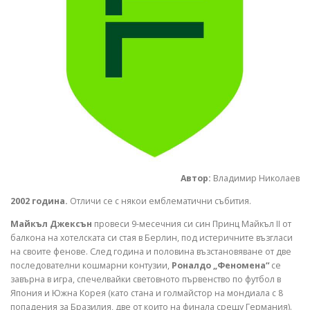
Автор:
Владимир Николаев
2002 година.
Отличи се с някои емблематични събития.
Майкъл Джексън
провеси 9-месечния си син Принц Майкъл II от
балкона на хотелската си стая в Берлин, под истеричните възгласи
на своите фенове. След година и половина възстановяване от две
последователни кошмарни контузии,
Роналдо „Феномена“
се
завърна в игра, спечелвайки световното първенство по футбол в
Япония и Южна Корея (като стана и голмайстор на мондиала с 8
попадения за Бразилия, две от които на финала срещу Германия).