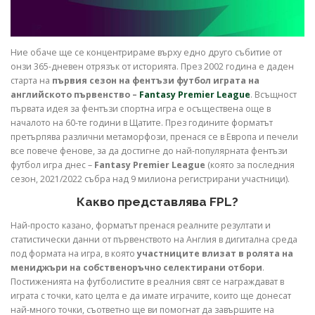
Ние обаче ще се концентрираме върху едно друго събитие от
онзи 365-дневен отрязък от историята. През 2002 година е даден
старта на
първия сезон на фентъзи футбол играта на
английското първенство –
Fantasy Premier League
. Всъщност
първата идея за фентъзи спортнa игрa е осъществена още в
началото на 60-те години в Щатите. През годините форматът
претърпява различни метаморфози, пренася се в Европа и печели
все повече фенове, за да достигне до най-популярната фентъзи
футбол игра днес –
Fantasy Premier League
(която за последния
сезон, 2021/2022 събра над 9 милиона регистрирани участници).
​Какво представлява FPL?
Най-просто казано, форматът пренася реалните резултати и
статистически данни от първенството на Англия в дигитална среда
под формата на игра, в която
участниците влизат в ролята на
мениджъри на собственоръчно селектирани отбори
.
Постиженията на футболистите в реалния свят се награждават в
играта с точки, като целта е да имате играчите, които ще донесат
най-много точки, съответно ще ви помогнат да завършите на