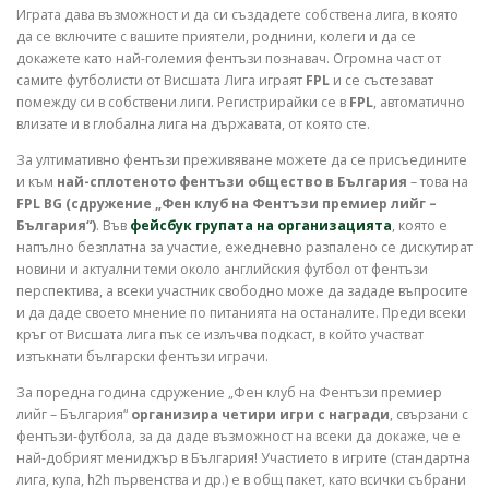
Играта дава възможност и да си създадете собствена лига, в която
да се включите с вашите приятели, роднини, колеги и да се
докажете като най-големия фентъзи познавач. Огромна част от
самите футболисти от Висшата Лига играят
FPL
и се състезават
помежду си в собствени лиги. Регистрирайки се в
FPL
, автоматично
влизате и в глобална лига на държавата, от която сте.
За ултимативно фентъзи преживяване можете да се присъедините
и към
най-сплотеното фентъзи общество в България
– това на
FPL BG (сдружение „Фен клуб на Фентъзи премиер лийг –
България“)
. Във
фейсбук групата на организацията
, която е
напълно безплатна за участие, ежедневно разпалено се дискутират
новини и актуални теми около английския футбол от фентъзи
перспектива, а всеки участник свободно може да зададе въпросите
и да даде своето мнение по питанията на останалите. Преди всеки
кръг от Висшата лига пък се излъчва подкаст, в който участват
изтъкнати български фентъзи играчи.
За поредна година сдружение „Фен клуб на Фентъзи премиер
лийг – България“
организира четири игри с награди
, свързани с
фентъзи-футбола, за да даде възможност на всеки да докаже, че е
най-добрият мениджър в България! Участието в игрите (стандартна
лига, купа, h2h първенства и др.) е в общ пакет, като всички събрани