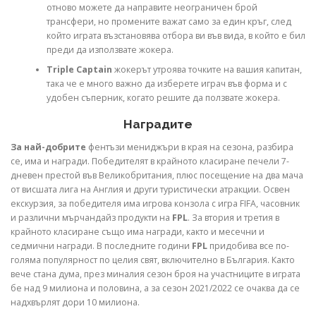
отново можете да направите неограничен брой
трансфери, но промените важат само за един кръг, след
който играта възстановява отбора ви във вида, в който е бил
преди да използвате жокера.
Triple Captain
жокерът утроява точките на вашия капитан,
така че е много важно да изберете играч във форма и с
удобен съперник, когато решите да ползвате жокера.
​​Наградите
За най-добрите
фентъзи мениджъри в края на сезона, разбира
се, има и награди. Победителят в крайното класиране печели 7-
дневен престой във Великобритания, плюс посещение на два мача
от висшата лига на Англия и други туристически атракции. Освен
екскурзия, за победителя има игрова конзола с игра FIFA, часовник
и различни мърчандайз продукти на
FPL
. За втория и третия в
крайното класиране също има награди, както и месечни и
седмични награди. В последните години
FPL
придобива все по-
голяма популярност по целия свят, включително в България. Както
вече стана дума, през миналия сезон броя на участниците в играта
бе над 9 милиона и половина, а за сезон 2021/2022 се очаква да се
надхвърлят дори 10 милиона.