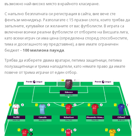
възможно най-високо място в крайното класиране.
С напълно безплатната си регистрация в сайта, вие вече сте
фентъзи мениджър. Разполагате с 15 празни слота, които трябва да
запълните, купувайки си желаните от вас футболисти. В играта са
включени всички реални футболисти от отборите на Висшата лига,
като всеки играч си има цена (определена според способностите,
тима и досегашното му представяне), а вие имате ограничен
бюджет –
100 милиона паунда
.
​Трябва да изберете двама вратари, петима защитници, петима
полузащитници и трима нападатели, като нямате право да имате
повече от трима играчи от един отбор.