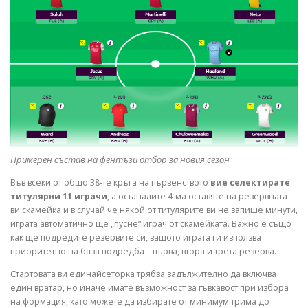
Примерен състав на фентъзи отбор за новия сезон
Във всеки от общо 38-те кръга на първенството
вие селектирате
титулярни 11 играчи
, а останалите 4-ма оставяте на резервната
ви скамейка и в случай че някой от титулярите ви не запише минути,
играта автоматично ще „пусне“ играч от скамейката. Важно е също
как ще подредите резервите си, защото играта ги използва
приоритетно на база подредба – първа, втора и трета резерва.
Стартовата ви единайсеторка трябва задължително да включва
един вратар, но иначе имате възможност за гъвкавост при избора
на формация, като можете да избирате от минимум трима до