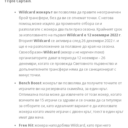
Triple Captain
.
Wildcard жокерът
ви позволява да правите неограничен
брой трансфери, без да ви се отнемат точки. С негова
помощ може изцяло да промените отбора си и
разполагате с жокера два пъти през сезона. Крайният срок
за използването на първия
Wildcard e 12 ноември 2022 г
.
Вторият
Wildcard
се активира след 26 декември 2022 г. и
ще е на разположение за ползване до края на сезона.
Своеобразен
Wildcard
(
макар и не наречен така
)
организаторите дават в периода 12 ноември – 26
декември, когато се провежда Световното първенство и
допълнителните трансфери няма да се санкционират с
минус точки.
Bench Boost
жокерът ви позволява да получите точките от
играчите ви на резервната скамейка, за един кръг.
Оптимална полза може да извлечете от този жокер, когато
всичките ви 15 играчи са здрави и се очаква да са титуляри
за отборите си, като идеалният вариант е да използвате
жокера когато имате играчи с двоен кръг, тоест в един кръг
имат два мача.
Free Hit
жокера наподобява Wildcard, като при него