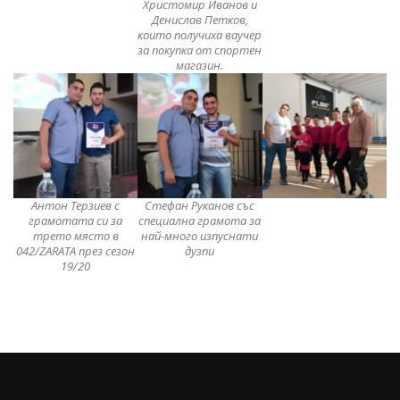
Христомир Иванов и
Денислав Петков,
които получиха ваучер
за покупка от спортен
магазин.
Антон Терзиев с
Стефан Руканов със
грамотата си за
специална грамота за
трето място в
най-много изпуснати
042/ZARATA през сезон
дузпи
19/20