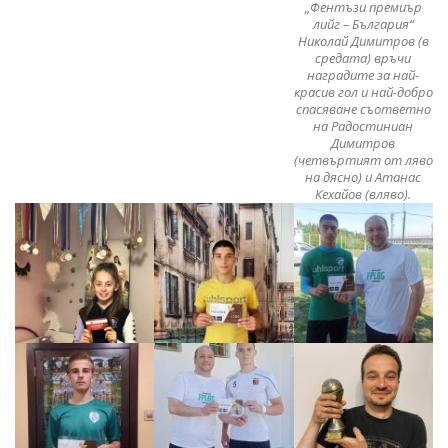
„Фентъзи премиър
лийг – България“
Николай Димитров (в
средата) връчи
наградите за най-
красив гол и най-добро
спасяване съответно
на Радостиниан
Димитров
(четвъртият от ляво
на дясно) и Атанас
Кехайов (вляво).