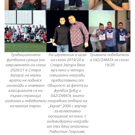
Традиционната
На церемония в края
Тримата победители
футболна среща (на
на сезон 2019/20 в
в 042/ZARATA за сезон
закриването на сезон
Стара Загора бяха
19/20
2020/21 в Стара
връчени и четири
Загора) на малки
специални награди,
врати не поднесе
предоставени от
изнанади и очаквано
Общност за фентъзи
класиралите са на
футбол fplbg и
първа страница
042/ZARATA, които
излязоха и победители
наградиха отбора на
на малкия терен.
„Берое“ 2006 с ваучер
за колективно
посещение на кино. С
индивидуални награди
от тях бяха отличени
Радостин Георгиев,